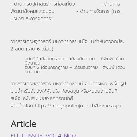
- ด้านเศรษฐศาสตร์การท่องเที่ยว - ด้านการ
พัฒนาสังคมและชุมชน - ด้านการจัดการ (การ
บริหารและการจัดการ)
วารสารเศรษฐศาสตร์ มหาวิทยาลัยแม่โจ้ มีกำหนดออกปีละ
2 ฉบับ (ราย 6 เดือน)
ฉบับที่ 1 เดือนมกราคม – เดือนมิถุนายน ตีพิมพ์ เดือน
มิถุนายน
ฉบับที่ 2 เดือนกรกฎาคม – เดือนธันวาคม ตีพิมพ์ เดือน
ธันวาคม
วารสารเศรษฐศาสตร์ มหาวิทยาลัยแม่โจ้ มีการเผยแพร่ในรูป
เล่มสำหรับจัดส่งให้ผู้สนใจ ห้องสมุด หรือหน่วยงานอื่นที่
สนใจและในรูปแบบอิเลคทรอนิกส์
ผ่านเว็บไซต์ https://maejopoll.mju.ac.th/home.aspx
Article
FULL ISSUE VOL4 NO2