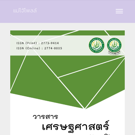
แม่โจ้โพลล์
Toggle
navigat