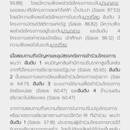
93.88) โดยมีความพึงพอใจต่อโครงการระดับ
ปานกลาง
รองลงมาคือโครงการลดค่าไฟฟ้า น้ำประปา (ร้อยละ 87.53)
โดยมีความพึงพอใจต่อโครงการในระดับ
มากที่สุด
อันดับ 3
โครงการบัตรสวัสดิการแห่งรัฐ (ร้อยละ 86.82) มีความพึง
พอใจต่อโครงการอยู่ในระดับ
ปานกลาง
และอันดับ 4
โครงการลดค่าเทอมนักเรียน นักศึกษา (ร้อยละ 86.12) มี
ความพึงพอใจในระดับ
มากที่สุด
เมื่อสอบถามถึงปัญหาและอุปสรรคต่อการเข้าร่วมโครงการ
พบว่า
อันดับ 1
พบปัญหาสินค้ามีการปรับราคาสูงขึ้นหลัง
จากที่มีโครงการเยียวยาของรัฐบาล (ร้อยละ 65.65)
อันดับ
2
ขั้นตอนการลงทะเบียนเพื่อเข้าร่วมโครงการยุ่งยาก (ร้อย
ละ 64.71)
อันดับ 3
ระบบการใช้งานเพื่อเข้าร่วมโครงการ
ขัดข้องบ่อย (ร้อยละ 60.47) และ
อันดับ 4
จำนวนเงิน
เยียวยาไม่เพียงพอ (ร้อยละ 60.47)
จากการสอบถามถึงความต้องการในการปรับปรุงโครงการ
หรือมาตรการเยียวยาสถานการณ์โควิด-19 ที่เข้าร่วม พบว่า
อันดับ 1
(ร้อยละ 37.18) ประชาชนผู้เข้าร่วมโครงการควรได้
รับการเยียวยาจากภาครัฐ โดยไม่ต้องเสียค่าใช้จ่ายอื่นๆเพิ่ม