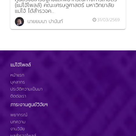
(แม่โจ้โพลล์) คณะเศรษฐศาสตร์ มหาวิทยาลัย
แม่โจ้ ได้สำรวจค...
31/03/2569
นายยมนา ปานันท์
แม่โจ้โพลล์
หน้าแรก
บุคลากร
ประวัติความเป็นมา
ติดต่อเรา
ภาระงานศูนย์วิจัยฯ
พยากรณ์
บทความ
งานวิจัย
ผลสำรวจโพลล์