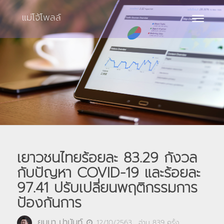
แม่โจ้โพลล์
Toggle
navigat
เยาวชนไทยร้อยละ 83.29 กังวล
กับปัญหา COVID-19 และร้อยละ
97.41 ปรับเปลี่ยนพฤติกรรมการ
ป้องกันการ
ยมนา ปานันท์
12/10/2563
, อ่าน
839
ครั้ง