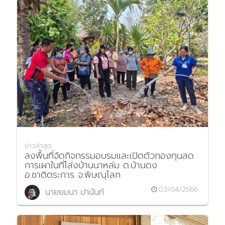
ข่าวล่าสุด
ลงพื้นที่จัดกิจกรรมอบรมและเปิดตัวกองทุนลด
การเผาในที่โล่งบ้านนาหล่ม ต.บ้านดง
อ.ชาติตระการ จ.พิษณุโลก
03/04/2566
นายยมนา ปานันท์