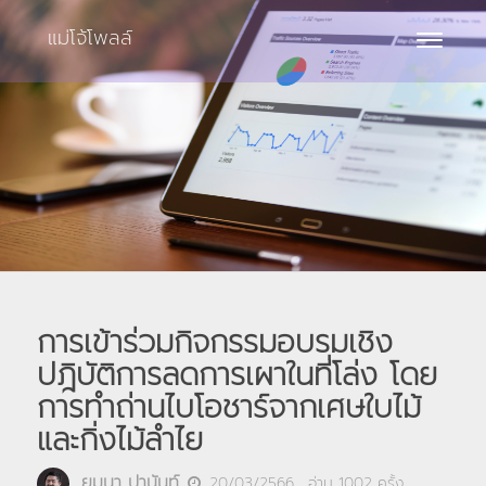
แม่โจ้โพลล์
Toggle
navigat
การเข้าร่วมกิจกรรมอบรมเชิง
ปฎิบัติการลดการเผาในที่โล่ง โดย
การทำถ่านไบโอชาร์จากเศษใบไม้
และกิ่งไม้ลำไย
ยมนา ปานันท์
20/03/2566
, อ่าน
1002
ครั้ง