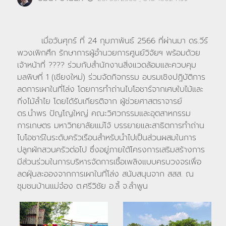
เมื่อวันศุกร์ ที่ 24 กุมภาพันธ์ 2566 ที่ผ่านมา ดร.วีร์
พวงเพิกศึก รักษาการผู้อำนวยการศูนย์วิจัยฯ พร้อมด้วย
เจ้าหน้าที่ ???? ร่วมกับสำนักงานสิ่งแวดล้อมและควบคุม
มลพิษที่ 1 (เชียงใหม่) ร่วมจัดกิจกรรม อบรมเชิงปฎิบัติการ
ลดการเผาในที่โล่ง โดยการทำถ่านไบโอชาร์จากเศษใบไม้และ
กิ่งไม้ลำไย โดยได้รับเกียรติจาก ผู้ช่วยศาสตราจารย์
ดร.นำพร ปัญโญใหญ่ คณะวิศวกรรมและอุตสาหกรรม
การเกษตร มหาวิทยาลัยแม่โจ้ บรรยายและสาธิตการทำถ่าน
ไบโอชาร์ในระดับครัวเรือนสำหรับนำไปเป็นส่วนผสมในการ
ปลูกผักสวนครัวต่อไป ซึ่งอยู่ภายใต้โครงการเสริมสร้างการ
มีส่วนร่วมในการบริหารจัดการเชื้อเพลิงแบบครบวงจรเพื่อ
ลดฝุ่นละอองจากการเผาในที่โล่ง สนับสนุนจาก สสส. ณ
ชุมชนบ้านแม่จ๋อง ต.ศรีวิชัย อ.ลี้ จ.ลำพูน