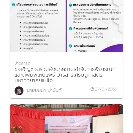
ข่าวล่าสุด
ขอเชิญชวนร่วมส่งบทความเข้ารับการพิจารณา
และตีพิมพ์เผยแพร่ วารสารเศรษฐศาสตร์
มหาวิทยาลัยแม่โจ้
27/01/2566
นายยมนา ปานันท์